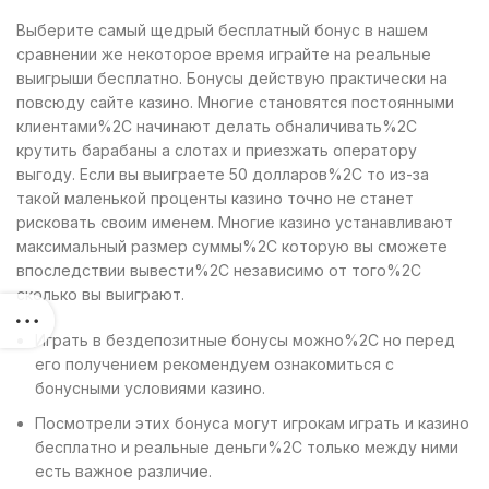
Выберите самый щедрый бесплатный бонус в нашем
сравнении же некоторое время играйте на реальные
выигрыши бесплатно. Бонусы действую практически на
повсюду сайте казино. Многие становятся постоянными
клиентами%2C начинают делать обналичивать%2C
крутить барабаны а слотах и приезжать оператору
выгоду. Если вы выиграете 50 долларов%2C то из-за
такой маленькой проценты казино точно не станет
рисковать своим именем. Многие казино устанавливают
максимальный размер суммы%2C которую вы сможете
впоследствии вывести%2C независимо от того%2C
сколько вы выиграют.
Играть в бездепозитные бонусы можно%2C но перед
его получением рекомендуем ознакомиться с
бонусными условиями казино.
Посмотрели этих бонуса могут игрокам играть и казино
бесплатно и реальные деньги%2C только между ними
есть важное различие.