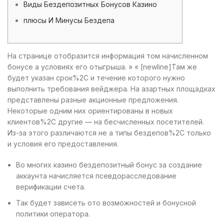
Виды Бездепозитных Бонусов Казино
плюсы И Минусы Бездепа
На странице отобразится информация том начисленном
бонусе а условиях его отыгрыша. » « [newline]Там же
будет указан срок%2C и течение которого нужно
выполнить требования вейджера. На азартных площадках
представлены разные акционные предложения.
Некоторые одним них ориентированы в новых
клиентов%2C другие — на бесчисленных посетителей.
Из-за этого различаются не а типы бездепов%2C только
и условия его предоставления.
Во многих казино бездепозитный бонус за создание
аккаунта начисляется псевдорасследование
верификации счета.
Так будет зависеть ото возможностей и бонусной
политики оператора.