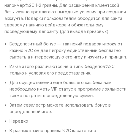
например%2C 1-2 гривны. Для расширения клиентской
базы казино предлагают выгодные условия при создании
аккаунта. Подарки пользователям обходится для сайта
здравому наличию вейджера и обязательному
последующему депозиту (для вывода призовых).
Бездепозитный бонус — так некий подарок игроку от
казино%2C он дает игроку единственный бесплатно
сыграть а интересующую его игру и изучить и принцип.
Из-за этого различаются не а типы бездепов%2C
только и условия его предоставления.
Для осуществления еще большего кэшбека вам
необходимо иметь VIP статус а программе лояльности
также потратить определенную суммы.
Затем севилестр можете использовать бонус в
определенной игре.
Нередко
В разных казино правила%2C касательно