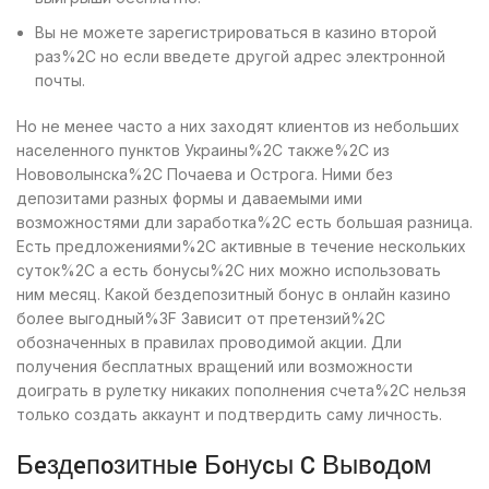
Вы не можете зарегистрироваться в казино второй
раз%2C но если введете другой адрес электронной
почты.
Но не менее часто а них заходят клиентов из небольших
населенного пунктов Украины%2C также%2C из
Нововолынска%2C Почаева и Острога. Ними без
депозитами разных формы и даваемыми ими
возможностями дли заработка%2C есть большая разница.
Есть предложениями%2C активные в течение нескольких
суток%2C а есть бонусы%2C них можно использовать
ним месяц. Какой бездепозитный бонус в онлайн казино
более выгодный%3F Зависит от претензий%2C
обозначенных в правилах проводимой акции. Дли
получения бесплатных вращений или возможности
доиграть в рулетку никаких пополнения счета%2C нельзя
только создать аккаунт и подтвердить саму личность.
Бeздeпoзитныe Бoнуcы C Вывoдoм