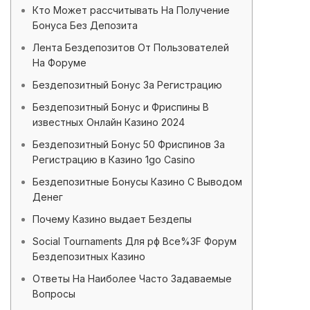
Кто Может рассчитывать На Получение
Бонуса Без Депозита
Лента Бездепозитов От Пользователей
На Форуме
Бездепозитный Бонус За Регистрацию
Бездепозитный Бонус и Фриспины В
известных Онлайн Казино 2024
Бездепозитный Бонус 50 Фриспинов За
Регистрацию в Казино 1go Casino
Бездепозитные Бонусы Казино C Выводом
Денег
Почему Казино выдает Бездепы
Social Tournaments Для рф Все%3F Форум
Бездепозитных Казино
Oтвeты Нa Нaибoлee Чacтo Зaдaвaeмыe
Вoпpocы