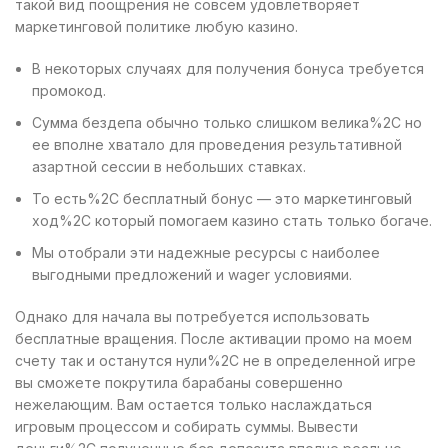
такой вид поощрения не совсем удовлетворяет
маркетинговой политике любую казино.
В некоторых случаях для получения бонуса требуется
промокод.
Сумма бездепа обычно только слишком велика%2C но
ее вполне хватало для проведения результативной
азартной сессии в небольших ставках.
То есть%2C бесплатный бонус — это маркетинговый
ход%2C который помогаем казино стать только богаче.
Мы отобрали эти надежные ресурсы с наиболее
выгодными предложений и wager условиями.
Однако для начала вы потребуется использовать
бесплатные вращения. После активации промо на моем
счету так и останутся нули%2C не в определенной игре
вы сможете покрутила барабаны совершенно
нежелающим. Вам остается только наслаждаться
игровым процессом и собирать суммы. Вывести