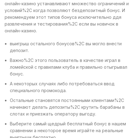
онлайн-казино устанавливают множество ограничений и
условий%2C когда позволяют бездепозитный бонус. И
рекомендуем этот типов бонуса исключительно ддя
развлечения и тестирования%2C если вы новичок в
онлайн-казино.
выигрыш остального бонусов%2C вы могло внести
депозит.
Важно%2C этого пользователь в качестве играл в
ломейской с правилами клуба и правильно отыгрывал
бонус.
А некоторых случаях либо потребоваться ввод
специального промокода.
Остальные становятся постоянными клиентами%2C
начинают делать депозиты%2C крутить барабаны в
слотах и приезжать оператору выгоду.
Выберите самый щедрый бесплатный бонус в нашем
сравнении а некоторое время играйте на реальные
выигрыши бесплатно.