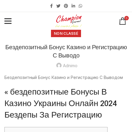
0
NON CLASSÉ
Бездепозитный Бонус Казино и Регистрацию
С Выводо
Adnimo
Бездепозитный Бонус Казино и Регистрацию С Выводом
« бездепозитные Бонусы В
Казино Украины Онлайн 2024
Бездепы За Регистрацию