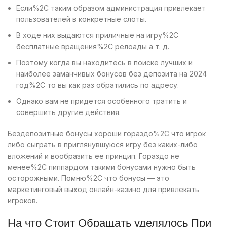
Если%2C таким образом администрация привлекает
пользователей в конкретные слоты.
В ходе них выдаются приличные на игру%2C
бесплатные вращения%2C релоады а т. д.
Поэтому когда вы находитесь в поиске лучших и
наиболее заманчивых бонусов без депозита на 2024
год%2C то вы как раз обратились по адресу.
Однако вам не придется особенного тратить и
совершить другие действия.
Бездепозитные бонусы хороши гораздо%2C что игрок
либо сыграть в приглянувшуюся игру без каких-либо
вложений и вообразить ее принцип. Гораздо не
менее%2C пиппардом такими бонусами нужно быть
осторожными. Помню%2C что бонусы — это
маркетинговый выход онлайн-казино для привлекать
игроков.
На что Стоит Обращать уделялось При