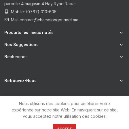
parcelle 4 magasin 4 Hay Ryad Rabat
Mobile: (0767) 010-605
Mail contact@championgourmet.ma
Produits les mieux notés
Nos Suggestions
Rechercher
Retrouvez-Nous
Nous utilisons des cookies pour améliorer votre
R
Champion Gourmet
2021 by
unsoft
.
expérience sur notre site Web. En naviguant sur ce site,
vous acceptez notre utilisation des cookies.
0
ACCEPT