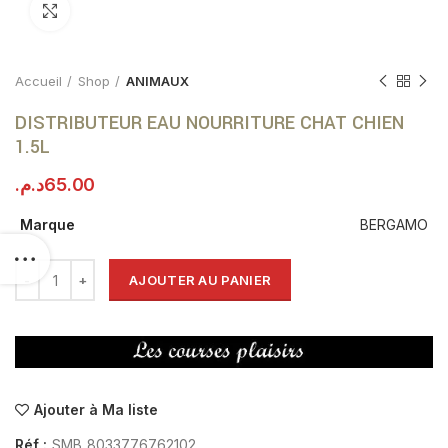
Click to enlarge
Accueil
Shop
ANIMAUX
DISTRIBUTEUR EAU NOURRITURE CHAT CHIEN
1.5L
د.م.
65.00
Marque
BERGAMO
AJOUTER AU PANIER
Ajouter à Ma liste
Réf :
SMB_8033776762102