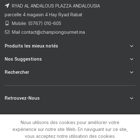
RYAD AL ANDALOUS PLAZZA ANDALOUSIA
parcelle 4 magasin 4 Hay Ryad Rabat
Mobile: (0767) 010-605
Mail contact@championgourmet.ma
Produits les mieux notés
Nos Suggestions
Rechercher
Retrouvez-Nous
Nous utilisons des cookies pour améliorer votre
R
Champion Gourmet
2021 by
unsoft
.
expérience sur notre site Web. En naviguant sur ce site,
vous acceptez notre utilisation des cookies.