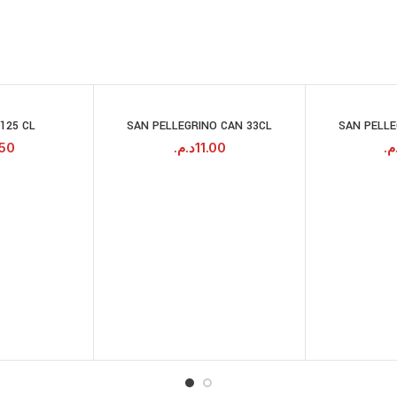
 125 CL
SAN PELLEGRINO CAN 33CL
SAN PELLE
JOUTER AU
AJOUTER AU
PANIER
PANIER
.50
د.م.
11.00
.م