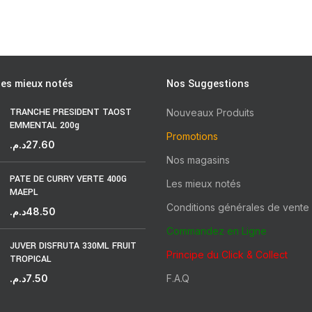
les mieux notés
Nos Suggestions
TRANCHE PRESIDENT TAOST
Nouveaux Produits
EMMENTAL 200g
Promotions
د.م.
27.60
Nos magasins
PATE DE CURRY VERTE 400G
Les mieux notés
MAEPL
Conditions générales de vente
د.م.
48.50
Commandez en Ligne
JUVER DISFRUTA 330ML FRUIT
Principe du Click & Collect
TROPICAL
د.م.
7.50
F.A.Q