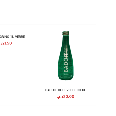
SOLD
OUT
GRINO 1L VERRE
AJOUTER AU
PANIER
د.
21.50
BADOIT BLLE VERRE 33 CL
ECOMIL B
AJOUTER AU
PANIER
د.م.
20.00