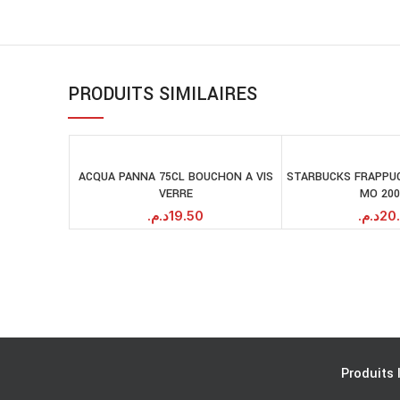
PRODUITS SIMILAIRES
ACQUA PANNA 75CL BOUCHON A VIS
STARBUCKS FRAPPU
AJOUTER AU
A
VERRE
MO 20
PANIER
د.م.
19.50
د.م.
20
Produits 