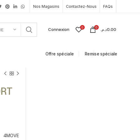
Nos Magasins
Contactez-Nous
FAQs
0
0
Connexion
د.م.
0.00
IE
Offre spéciale
Remise spéciale
ORT
4MOVE