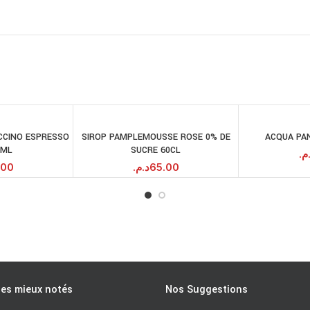
CCINO ESPRESSO
SIROP PAMPLEMOUSSE ROSE 0% DE
ACQUA PA
JOUTER AU
AJOUTER AU
0ML
SUCRE 60CL
PANIER
PANIER
.م
.00
د.م.
65.00
les mieux notés
Nos Suggestions