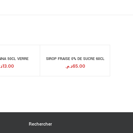
NNA 50CL VERRE
SIROP FRAISE 0% DE SUCRE 60CL
EVIA
AJOUTER AU
AJOUTER AU
PANIER
PANIER
د.
13.00
د.م.
65.00
Rechercher