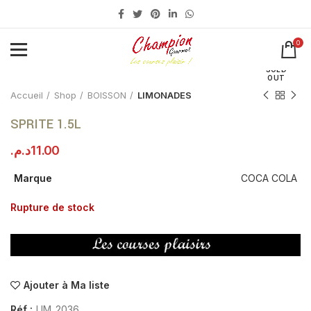
0
Click to enlarge
SOLD
OUT
Accueil
Shop
BOISSON
LIMONADES
SPRITE 1.5L
د.م.
11.00
Marque
COCA COLA
Rupture de stock
Ajouter à Ma liste
Réf :
LIM_2036