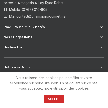
parcelle 4 magasin 4 Hay Ryad Rabat
Mobile: (0767) 010-605
Mail contact@championgourmet.ma
Produits les mieux notés
Nos Suggestions
Rechercher
Retrouvez-Nous
Nous utilisons des cookies pour améliorer votre
expérience sur notre site Web. En naviguant sur ce site,
R
Champion Gourmet
2021 by
unsoft
.
vous acceptez notre utilisation des cookies.
0
ACCEPT