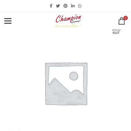
0
SOLD
OUT