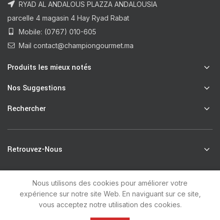
RYAD AL ANDALOUS PLAZZA ANDALOUSIA
parcelle 4 magasin 4 Hay Ryad Rabat
Mobile: (0767) 010-605
Mail contact@championgourmet.ma
Produits les mieux notés
Nos Suggestions
Rechercher
Retrouvez-Nous
Nous utilisons des cookies pour améliorer votre
R
Champion Gourmet
2021 by
unsoft
.
expérience sur notre site Web. En naviguant sur ce site,
vous acceptez notre utilisation des cookies.