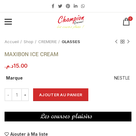
0
Click to enlarge
Accueil
Shop
CREMERIE
GLASSES
MAXIBON ICE CREAM
د.م.
15.00
Marque
NESTLE
AJOUTER AU PANIER
Ajouter à Ma liste