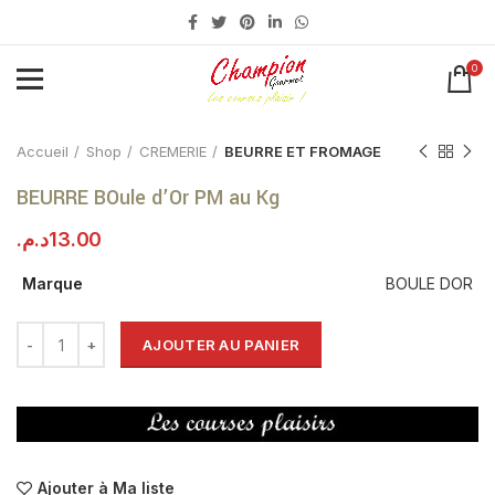
0
Click to enlarge
Accueil
Shop
CREMERIE
BEURRE ET FROMAGE
BEURRE BOule d’Or PM au Kg
د.م.
13.00
Marque
BOULE DOR
AJOUTER AU PANIER
Ajouter à Ma liste