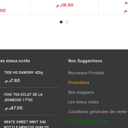
g
P
PANIER
د.م.
16.90
.00
.م
les mieux notés
Nos Suggestions
TIDE HS DAWONY 425g
Nouveaux Produits
د.م.
7.80
Promotions
Nos magasins
YOGI TEA ECLAT DE LA
JEUNESSE 17*2G
Les mieux notés
د.م.
47.00
Conditions générales de vente
Commandez en Ligne
WHITE SWEET MINT 54G
BOTTLE MENTOS GUM SS