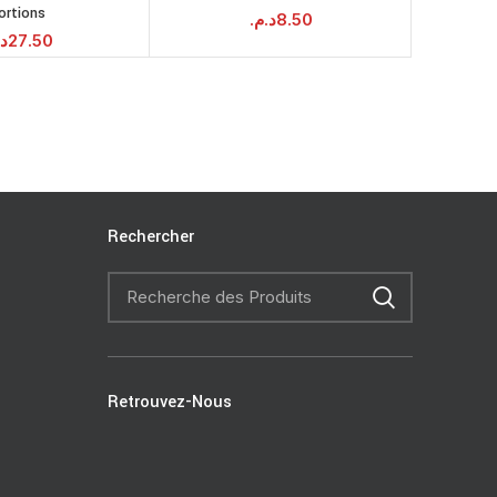
ortions
PANIER
PANIER
د.م.
8.50
د.
27.50
Rechercher
Retrouvez-Nous