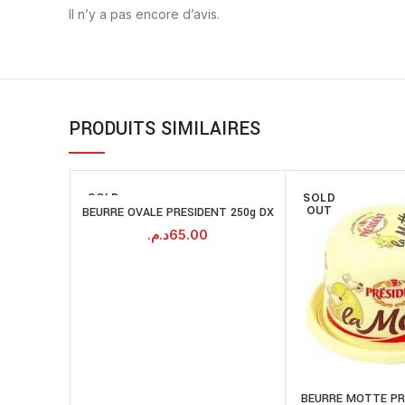
Il n’y a pas encore d’avis.
PRODUITS SIMILAIRES
SOLD
SOLD
OUT
OUT
BEURRE OVALE PRESIDENT 250g DX
LIRE LA SUITE
د.م.
65.00
BEURRE MOTTE PR
LI