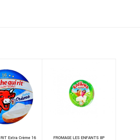
RIT Extra Crème 16
FROMAGE LES ENFANTS 8P
RONDELE
AJOUTER AU
AJOUTER AU