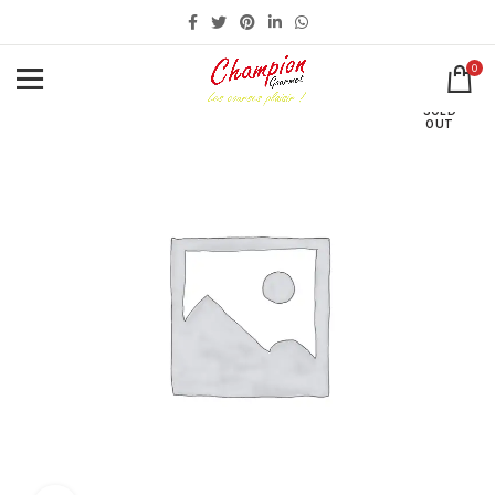
0
SOLD
OUT