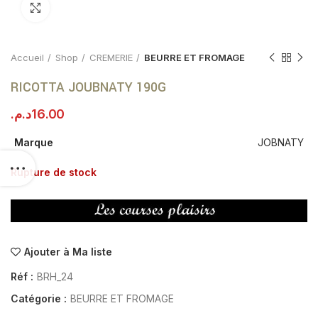
Click to enlarge
Accueil
Shop
CREMERIE
BEURRE ET FROMAGE
RICOTTA JOUBNATY 190G
د.م.
16.00
Marque
JOBNATY
Rupture de stock
Ajouter à Ma liste
Réf :
BRH_24
Catégorie :
BEURRE ET FROMAGE