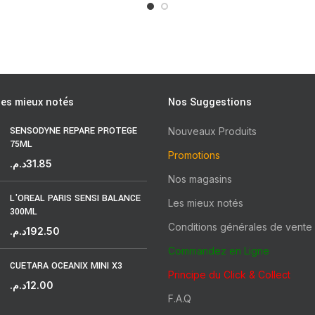
les mieux notés
Nos Suggestions
SENSODYNE REPARE PROTEGE
Nouveaux Produits
75ML
Promotions
د.م.
31.85
Nos magasins
L'OREAL PARIS SENSI BALANCE
Les mieux notés
300ML
Conditions générales de vente
د.م.
192.50
Commandez en Ligne
CUETARA OCEANIX MINI X3
Principe du Click & Collect
د.م.
12.00
F.A.Q