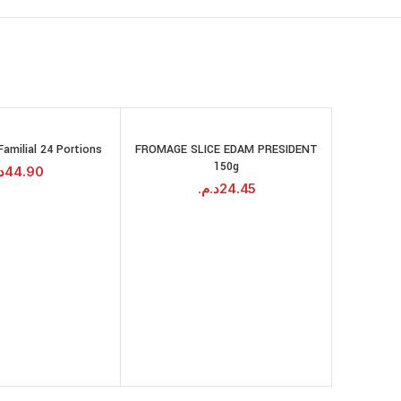
Familial 24 Portions
FROMAGE SLICE EDAM PRESIDENT
AJOUTER AU
AJOUTER AU
150g
PANIER
PANIER
.
44.90
د.م.
24.45
TRANC