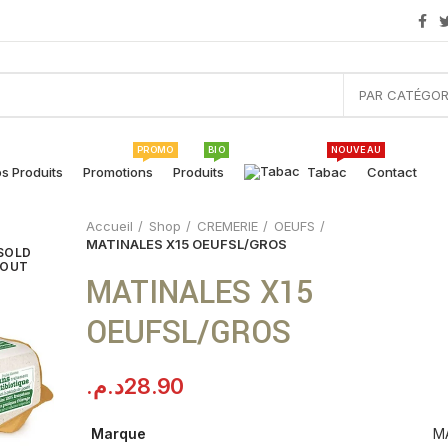
PAR CATÉGOR
PROMO
BIO
NOUVEAU
s Produits
Promotions
Produits
Tabac
Contact
Accueil
Shop
CREMERIE
OEUFS
MATINALES X15 OEUFSL/GROS
SOLD
OUT
MATINALES X15
OEUFSL/GROS
د.م.
28.90
Marque
M