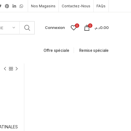
Nos Magasins
Contactez-Nous
FAQs
0
0
Connexion
د.م.
0.00
IE
Offre spéciale
Remise spéciale
ATINALES