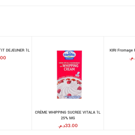
IT DEJEUNER 1L
KIRI Fromage 
JOUTER AU
PANIER
.00
د.م
CRÈME WHIPPING SUCREE VITALA 1L
AJOUTER AU
25% MG
PANIER
د.م.
33.00