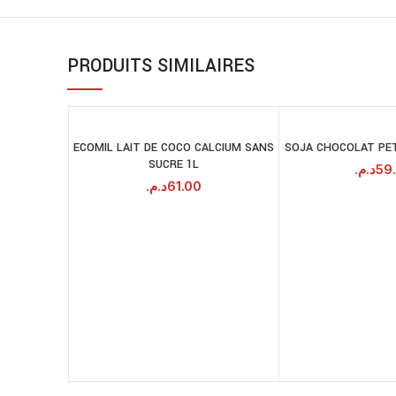
PRODUITS SIMILAIRES
ECOMIL LAIT DE COCO CALCIUM SANS
SOJA CHOCOLAT PET
AJOUTER AU
A
SUCRE 1L
PANIER
د.م.
59
د.م.
61.00