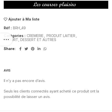
Ajouter à Ma liste
Réf :
BRH_49
Catégories :
CREMERIE
,
PRODUIT LAITIER
,
YAOURT, DESSERT ET AUTRES
Share
AVIS
Il n’y a pas encore d’avis.
Seuls les clients connectés ayant acheté ce produit ont la
possibilité de laisser un avis.