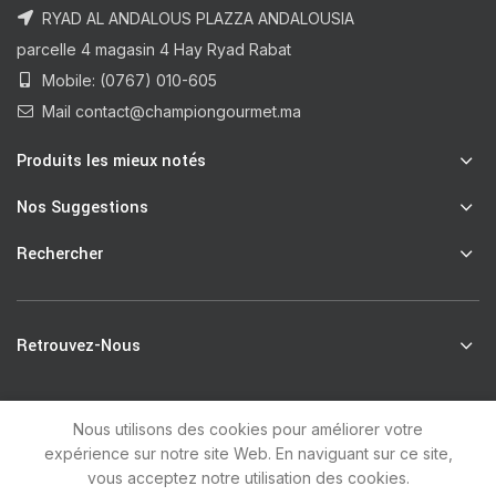
RYAD AL ANDALOUS PLAZZA ANDALOUSIA
parcelle 4 magasin 4 Hay Ryad Rabat
Mobile: (0767) 010-605
Mail contact@championgourmet.ma
Produits les mieux notés
Nos Suggestions
Rechercher
Retrouvez-Nous
Nous utilisons des cookies pour améliorer votre
R
Champion Gourmet
2021 by
unsoft
.
expérience sur notre site Web. En naviguant sur ce site,
vous acceptez notre utilisation des cookies.