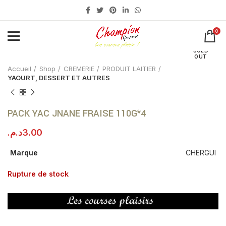
0
Click to enlarge
SOLD
OUT
Accueil
Shop
CREMERIE
PRODUIT LAITIER
YAOURT, DESSERT ET AUTRES
PACK YAC JNANE FRAISE 110G*4
د.م.
3.00
Marque
CHERGUI
Rupture de stock