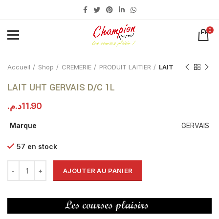
0
Click to enlarge
Accueil
Shop
CREMERIE
PRODUIT LAITIER
LAIT
LAIT UHT GERVAIS D/C 1L
د.م.
11.90
Marque
GERVAIS
57 en stock
AJOUTER AU PANIER