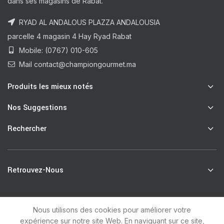
dans ses magasins de Rabat.
RYAD AL ANDALOUS PLAZZA ANDALOUSIA
parcelle 4 magasin 4 Hay Ryad Rabat
Mobile: (0767) 010-605
Mail contact@championgourmet.ma
Produits les mieux notés
Nos Suggestions
Rechercher
Retrouvez-Nous
Nous utilisons des cookies pour améliorer votre
R
Champion Gourmet
2021 by
unsoft
.
expérience sur notre site Web. En naviguant sur ce site,