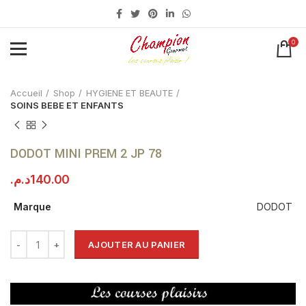
0
Click to enlarge
Accueil
Shop
HYGIENE ET BEAUTE
SOINS BEBE ET ENFANTS
DODOT MINI PREM 2 JP 78
د.م.
140.00
Marque
DODOT
AJOUTER AU PANIER