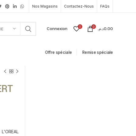
Nos Magasins
Contactez-Nous
FAQs
0
0
Connexion
د.م.
0.00
IE
Offre spéciale
Remise spéciale
ERT
L'OREAL