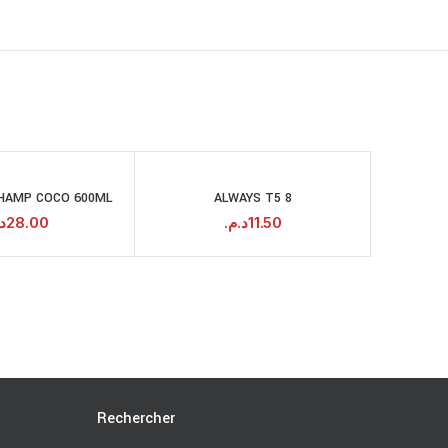
SHAMP COCO 600ML
ALWAYS T5 8
CF D
AJOUTER AU
AJOUTER AU
NOU
PANIER
PANIER
.
28.00
د.م.
11.50
Rechercher