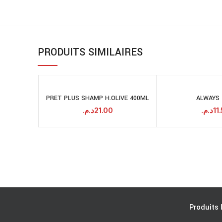
PRODUITS SIMILAIRES
PRET PLUS SHAMP H.OLIVE 400ML
ALWAYS 
AJOUTER AU
A
PANIER
د.م.
21.00
د.م.
11
Produits 