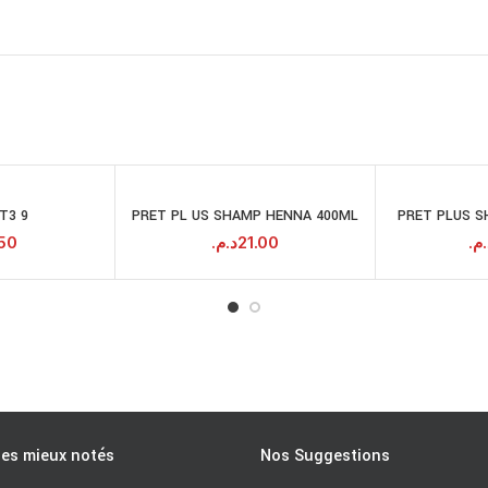
T3 9
PRET PL US SHAMP HENNA 400ML
PRET PLUS 
JOUTER AU
AJOUTER AU
PANIER
PANIER
.50
د.م.
21.00
د.م
les mieux notés
Nos Suggestions