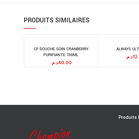
PRODUITS SIMILAIRES
CF DOUCHE SOIN CRANBERRY
ALWAYS ULT
AJOUTER AU
A
PURIFIANTE 750ML
PANIER
د.م.
12
د.م.
40.00
Produits 