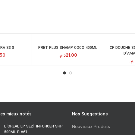
RA S3 8
PRET PLUS SHAMP COCO 400ML
CF DOUCHE S
JOUTER AU
AJOUTER AU
D’AM
PANIER
PANIER
.50
د.م.
21.00
د.م
les mieux notés
Nos Suggestions
L'OREAL LP SE21 INFORCER SHP
Nouveaux Produits
500ML R V61