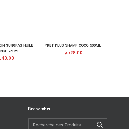
OIN SURGRAS HUILE
PRET PLUS SHAMP COCO 600ML
PRET PL
AJOUTER AU
AJOUTER AU
ANDE 750ML
PANIER
PANIER
د.م.
28.00
.
40.00
Rechercher