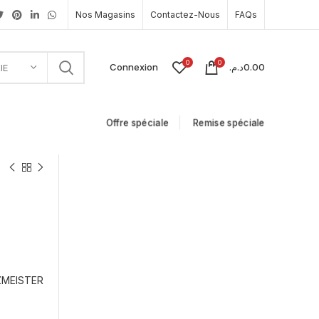
Nos Magasins
Contactez-Nous
FAQs
0
0
Connexion
د.م.
0.00
IE
Offre spéciale
Remise spéciale
ZMEISTER