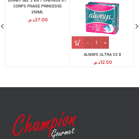
DISNEY GEL 2 EN 1 CHEVEUX ET
CORPS FRAISE PRINCESSE
250ML
د.م.
27.00
ALWAYS ULTRA S3 8
د.م.
12.50