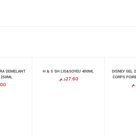
RA DEMELANT
H & S SH LIS&SOYEU 400ML
DISNEY GEL 
JOUTER AU
AJOUTER AU
 250ML
CORPS POIR
PANIER
PANIER
د.م.
27.60
.00
.م