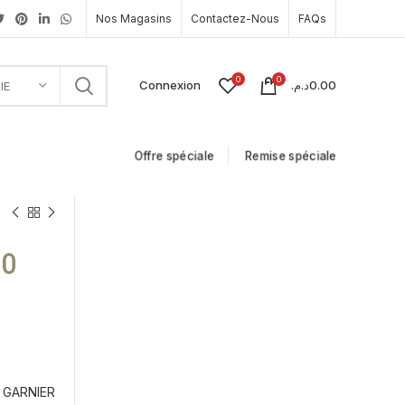
Nos Magasins
Contactez-Nous
FAQs
0
0
Connexion
د.م.
0.00
IE
Offre spéciale
Remise spéciale
90
GARNIER