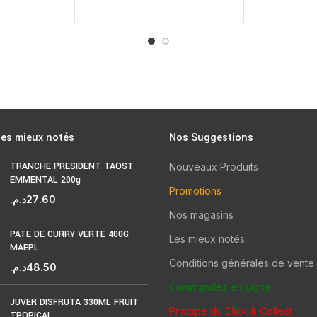
les mieux notés
Nos Suggestions
TRANCHE PRESIDENT TAOST
Nouveaux Produits
EMMENTAL 200g
Promotions
د.م.
27.60
Nos magasins
PATE DE CURRY VERTE 400G
Les mieux notés
MAEPL
Conditions générales de vente
د.م.
48.50
Commandez en Ligne
JUVER DISFRUTA 330ML FRUIT
Principe du Click & Collect
TROPICAL