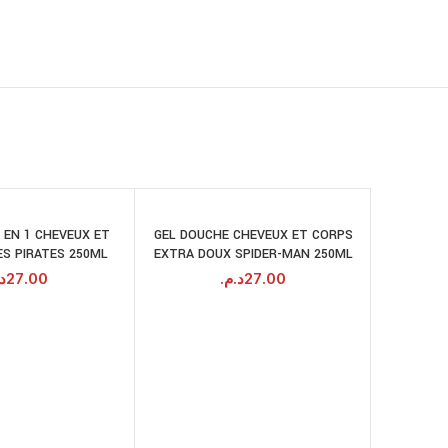
2 EN 1 CHEVEUX ET
GEL DOUCHE CHEVEUX ET CORPS
AJOUTER AU
AJOUTER AU
ES PIRATES 250ML
EXTRA DOUX SPIDER-MAN 250ML
PANIER
PANIER
د.
27.00
د.م.
27.00
GOHNSON