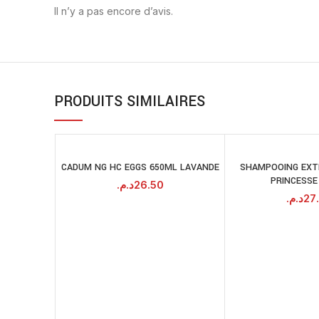
Il n’y a pas encore d’avis.
PRODUITS SIMILAIRES
CADUM NG HC EGGS 650ML LAVANDE
SHAMPOOING EXT
AJOUTER AU
A
PRINCESSE
PANIER
د.م.
26.50
د.م.
27