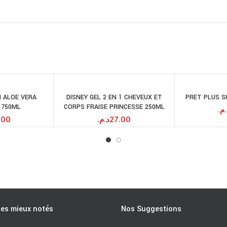
N ALOE VERA
DISNEY GEL 2 EN 1 CHEVEUX ET
PRET PLUS S
JOUTER AU
AJOUTER AU
 750ML
CORPS FRAISE PRINCESSE 250ML
PANIER
PANIER
د.م
.00
د.م.
27.00
les mieux notés
Nos Suggestions