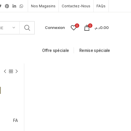
Nos Magasins
Contactez-Nous
FAQs
0
0
Connexion
د.م.
0.00
IE
Offre spéciale
Remise spéciale
l
FA