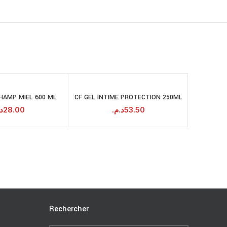
HAMP MIEL 600 ML
CF GEL INTIME PROTECTION 250ML
SHAMPO
AJOUTER AU
AJOUTER AU
PANIER
PANIER
.
28.00
د.م.
53.50
Rechercher