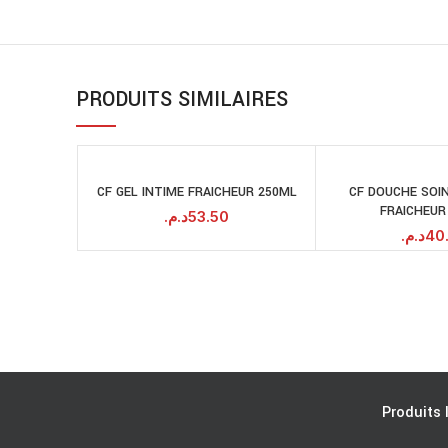
PRODUITS SIMILAIRES
CF GEL INTIME FRAICHEUR 250ML
CF DOUCHE SOI
AJOUTER AU
A
FRAICHEUR
PANIER
د.م.
53.50
د.م.
40
Produits 