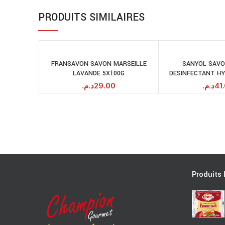
PRODUITS SIMILAIRES
FRANSAVON SAVON MARSEILLE
SANYOL SAVO
AJOUTER AU
A
LAVANDE 5X100G
DESINFECTANT H
PANIER
د.م.
29.00
د.م.
41
Produits 