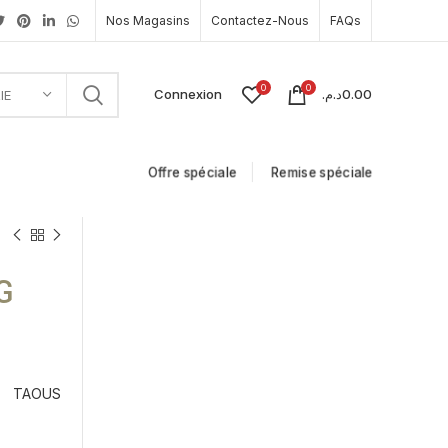
Nos Magasins
Contactez-Nous
FAQs
0
0
Connexion
د.م.
0.00
IE
Offre spéciale
Remise spéciale
G
TAOUS