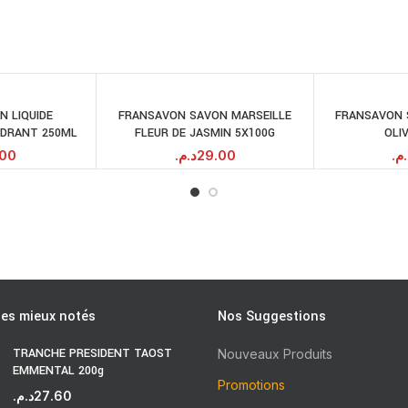
N LIQUIDE
FRANSAVON SAVON MARSEILLE
FRANSAVON 
JOUTER AU
AJOUTER AU
YDRANT 250ML
FLEUR DE JASMIN 5X100G
OLI
PANIER
PANIER
.00
د.م.
29.00
د.م
les mieux notés
Nos Suggestions
TRANCHE PRESIDENT TAOST
Nouveaux Produits
EMMENTAL 200g
Promotions
د.م.
27.60