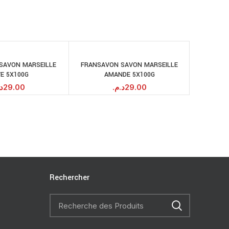
SAVON MARSEILLE
FRANSAVON SAVON MARSEILLE
DOVE GO F
AJOUTER AU
AJOUTER AU
VE 5X100G
AMANDE 5X100G
PANIER
PANIER
.
29.00
د.م.
29.00
Rechercher