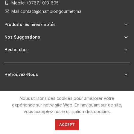
Mobile: (0767) 010-605
Mail contact@championgourmet.ma
Produits les mieux notés
Nos Suggestions
Rechercher
Retrouvez-Nous
Nous utilisons des cookies pour améliorer votre
R
Champion Gourmet
2021 by
unsoft
.
expérience sur notre site Web. En naviguant sur ce site,
vous acceptez notre utilisation des cookies.
0
ACCEPT