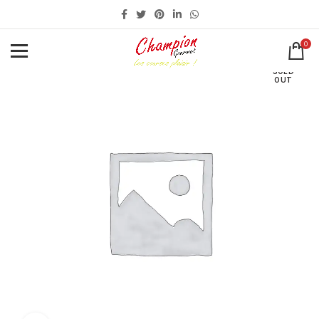
0
SOLD
OUT