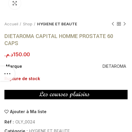
Click to enlarge
Accueil
Shop
HYGIENE ET BEAUTE
DIETAROMA CAPITAL HOMME PROSTATE 60
CAPS
د.م.
150.00
Marque
DIETAROMA
Rupture de stock
Ajouter à Ma liste
Réf :
OLY_0024
Catégorie :
HYGIENE ET BEAUTE