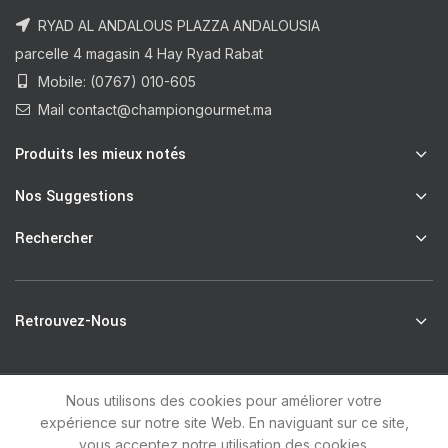
RYAD AL ANDALOUS PLAZZA ANDALOUSIA
parcelle 4 magasin 4 Hay Ryad Rabat
Mobile: (0767) 010-605
Mail contact@championgourmet.ma
Produits les mieux notés
Nos Suggestions
Rechercher
Retrouvez-Nous
Nous utilisons des cookies pour améliorer votre
R
Champion Gourmet
2021 by
unsoft
.
expérience sur notre site Web. En naviguant sur ce site,
vous acceptez notre utilisation des cookies.