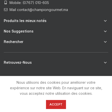
Mobile: (0767) 010-605
Mail contact@championgourmet.ma
Produits les mieux notés
Nos Suggestions
Rechercher
Retrouvez-Nous
Nous utilisons des cookies pour améliorer votre
R
Champion Gourmet
2021 by
unsoft
.
expérience sur notre site Web. En naviguant sur ce site,
vous acceptez notre utilisation des cookies.
0
ACCEPT