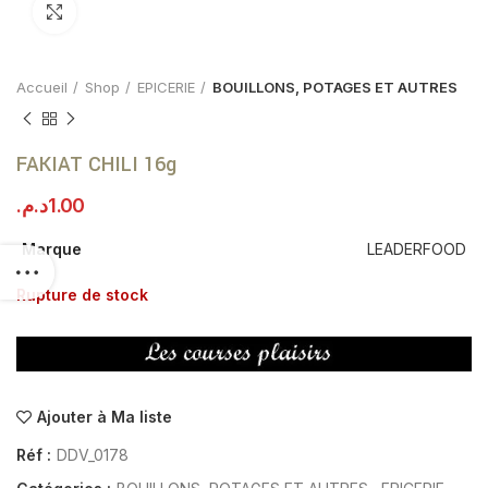
Click to enlarge
Accueil
Shop
EPICERIE
BOUILLONS, POTAGES ET AUTRES
FAKIAT CHILI 16g
د.م.
1.00
Marque
LEADERFOOD
Rupture de stock
Ajouter à Ma liste
Réf :
DDV_0178