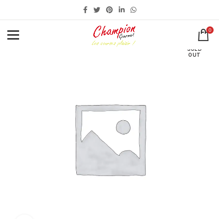
0
SOLD
OUT