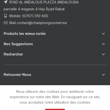
RYAD AL ANDALOUS PLAZZA ANDALOUSIA
parcelle 4 magasin 4 Hay Ryad Rabat
Mobile: (0767) 010-605
Mail contact@championgourmet.ma
Produits les mieux notés
Nos Suggestions
Rechercher
Retrouvez-Nous
Nous utilisons des cookies pour améliorer votre
R
Champion Gourmet
2021 by
unsoft
.
expérience sur notre site Web. En naviguant sur ce site,
vous acceptez notre utilisation des cookies.