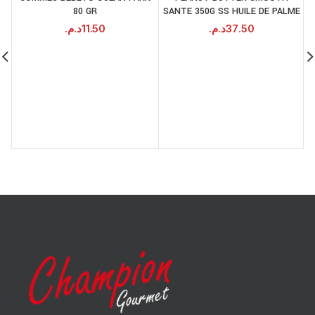
80 GR
SANTE 350G SS HUILE DE PALME
د.م.
11.50
د.م.
37.50