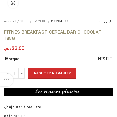
Click to enlarge
Accueil
Shop
EPICERIE
CEREALES
FITNES BREAKFAST CEREAL BAR CHOCOLAT
188G
د.م.
26.00
Marque
NESTLE
AJOUTER AU PANIER
Ajouter à Ma liste
Réf :
NEST_53