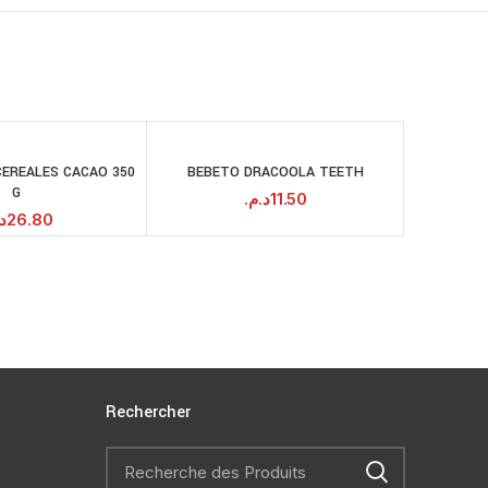
CEREALES CACAO 350
BEBETO DRACOOLA TEETH
GO
AJOUTER AU
AJOUTER AU
G
PANIER
PANIER
د.م.
11.50
.
26.80
Rechercher