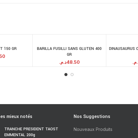
IT 150 GR
BARILLA FUSILLI SANS GLUTEN 400
DINAUSAURUS 
JOUTER AU
AJOUTER AU
GR
PANIER
PANIER
.50
د.م.
48.50
د.م
les mieux notés
Nos Suggestions
TRANCHE PRESIDENT TAOST
Nouveaux Produits
EMMENTAL 200g