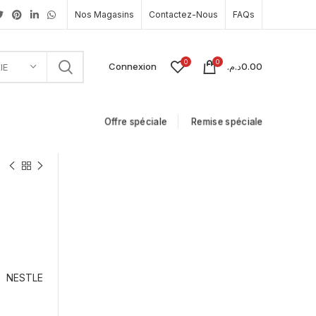
Nos Magasins
Contactez-Nous
FAQs
0
0
Connexion
د.م.
0.00
IE
Offre spéciale
Remise spéciale
g
NESTLE