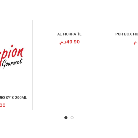
AL HORRA 1L
PUR BOX HUI
AJOUTER AU
PANIER
د.م.
49.90
.م
JESSY’S 200ML
RE LA SUITE
.00