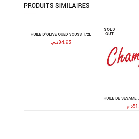
PRODUITS SIMILAIRES
SOLD
OUT
HUILE D’OLIVE OUED SOUSS 1/2L
AJOUTER AU
PANIER
د.م.
34.95
HUILE DE SESAME 
LI
د.م.
51