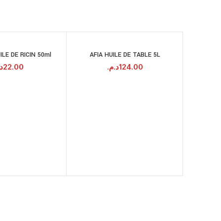
LE DE RICIN 50ml
AFIA HUILE DE TABLE 5L
HUILE 
AJOUTER AU
AJOUTER AU
DOM
PANIER
PANIER
د.
22.00
د.م.
124.00