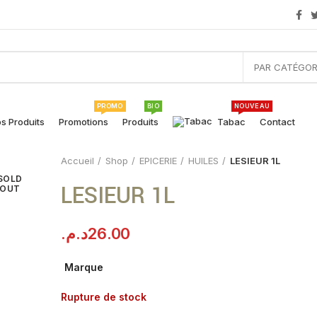
PAR CATÉGOR
PROMO
BIO
NOUVEAU
s Produits
Promotions
Produits
Tabac
Contact
Accueil
Shop
EPICERIE
HUILES
LESIEUR 1L
SOLD
LESIEUR 1L
OUT
د.م.
26.00
Marque
Rupture de stock