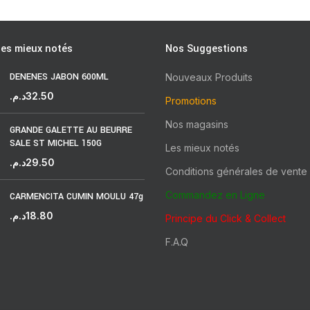
les mieux notés
Nos Suggestions
DENENES JABON 600ML
Nouveaux Produits
د.م.
32.50
Promotions
Nos magasins
GRANDE GALETTE AU BEURRE
SALE ST MICHEL 150G
Les mieux notés
د.م.
29.50
Conditions générales de vente
Commandez en Ligne
CARMENCITA CUMIN MOULU 47g
د.م.
18.80
Principe du Click & Collect
F.A.Q