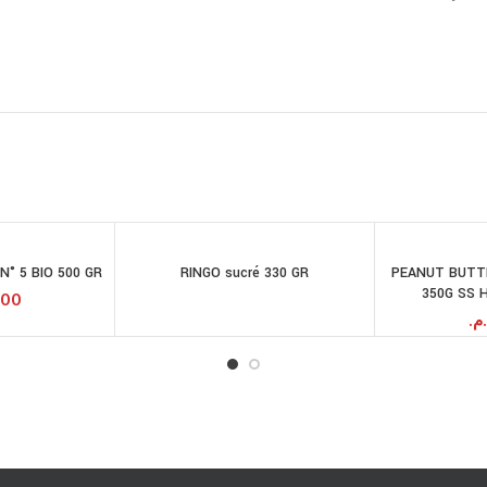
N° 5 BIO 500 GR
RINGO sucré 330 GR
PEANUT BUTT
LIRE LA SUITE
JOUTER AU
350G SS 
PANIER
.00
.م