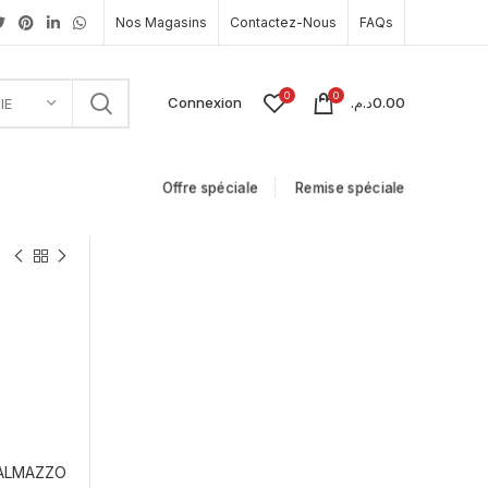
Nos Magasins
Contactez-Nous
FAQs
0
0
Connexion
د.م.
0.00
IE
Offre spéciale
Remise spéciale
DALMAZZO