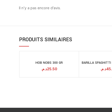
Il n’y a pas encore d’avis.
PRODUITS SIMILAIRES
HOB NOBS 300 GR
BARILLA SPAGHITTI 
AJOUTER AU
A
PANIER
د.م.
25.50
د.م.
45