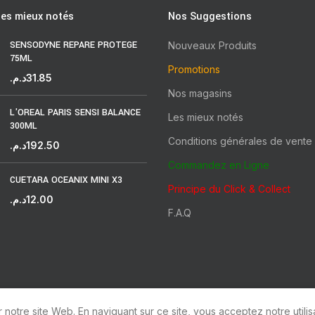
les mieux notés
Nos Suggestions
SENSODYNE REPARE PROTEGE
Nouveaux Produits
75ML
Promotions
د.م.
31.85
Nos magasins
L'OREAL PARIS SENSI BALANCE
Les mieux notés
300ML
Conditions générales de vente
د.م.
192.50
Commandez en Ligne
CUETARA OCEANIX MINI X3
Principe du Click & Collect
د.م.
12.00
F.A.Q
notre site Web. En naviguant sur ce site, vous acceptez notre utilis