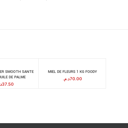
ER SMOOTH SANTE
MIEL DE FLEURS 1 KG FOODY
GO
AJOUTER AU
AJOUTER AU
HUILE DE PALME
PANIER
PANIER
د.م.
70.00
د.
37.50