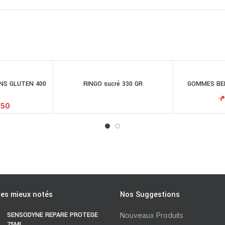
ANS GLUTEN 400
RINGO sucré 330 GR
GOMMES BE
LIRE LA SUITE
JOUTER AU
PANIER
.م
.50
les mieux notés
Nos Suggestions
SENSODYNE REPARE PROTEGE
Nouveaux Produits
75ML