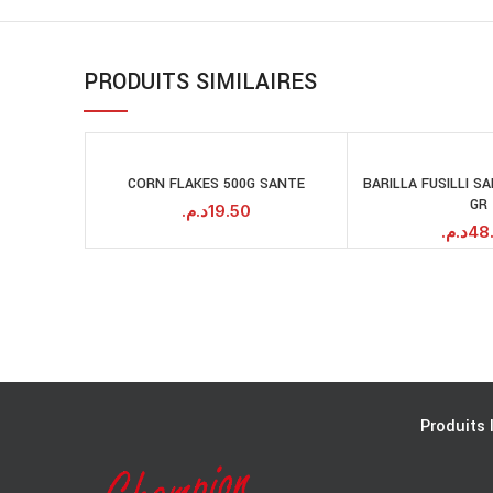
PRODUITS SIMILAIRES
CORN FLAKES 500G SANTE
BARILLA FUSILLI S
AJOUTER AU
A
GR
PANIER
د.م.
19.50
د.م.
48
Produits 