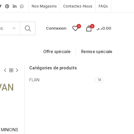
Nos Magasins
Contactez-Nous
FAQs
0
0
Connexion
د.م.
0.00
IE
Offre spéciale
Remise spéciale
Catégories de produits
FLAN
18
VAN
MINIONS