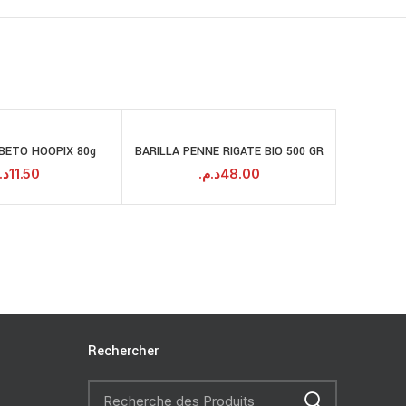
BETO HOOPIX 80g
BARILLA PENNE RIGATE BIO 500 GR
DEL
AJOUTER AU
AJOUTER AU
PANIER
PANIER
د.
11.50
د.م.
48.00
Rechercher