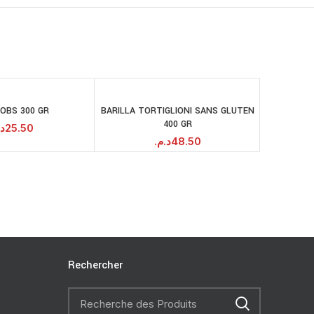
OBS 300 GR
BARILLA TORTIGLIONI SANS GLUTEN
MIEL D
AJOUTER AU
AJOUTER AU
400 GR
PANIER
PANIER
د.
25.50
د.م.
48.50
Rechercher