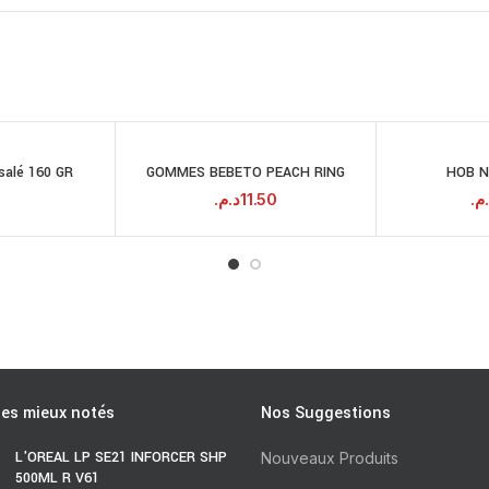
salé 160 GR
GOMMES BEBETO PEACH RING
HOB N
RE LA SUITE
AJOUTER AU
PANIER
د.م.
11.50
.م
les mieux notés
Nos Suggestions
L'OREAL LP SE21 INFORCER SHP
Nouveaux Produits
500ML R V61