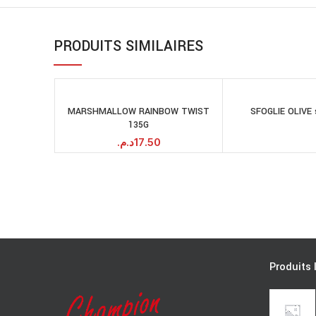
PRODUITS SIMILAIRES
MARSHMALLOW RAINBOW TWIST
SFOGLIE OLIVE 
LI
AJOUTER AU
135G
PANIER
د.م.
17.50
Produits 