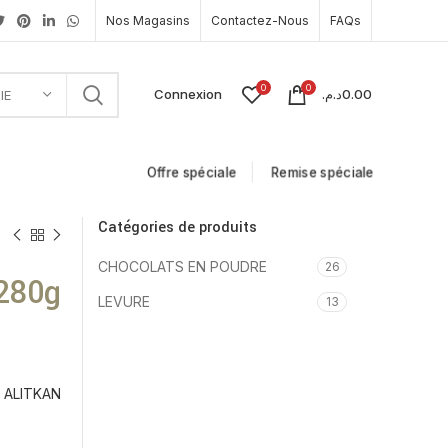
Nos Magasins
Contactez-Nous
FAQs
0
0
Connexion
د.م.
0.00
IE
Offre spéciale
Remise spéciale
Catégories de produits
CHOCOLATS EN POUDRE
26
280g
LEVURE
13
ALITKAN