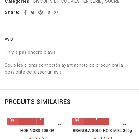
Catégories :
BISCUITS ET COOKIES
,
EPICERIE
,
SUCRÉ
Share
AVIS
Il n’y a pas encore d’avis.
Seuls les clients connectés ayant acheté ce produit ont la
possibilité de laisser un avis.
PRODUITS SIMILAIRES
HOB NOBS 300 GR
GRANOLA GOLD NOIX MIEL 300g
د.م.
25.50
د.م.
32.50