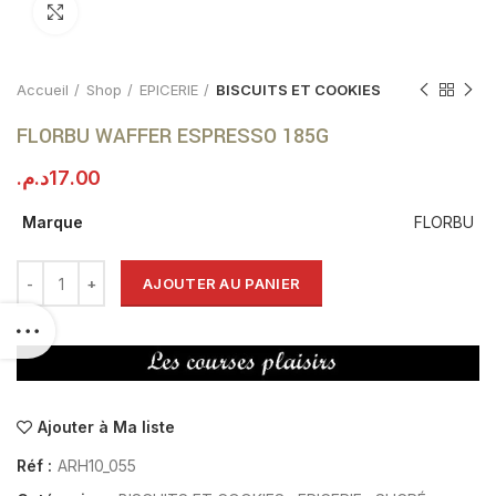
Click to enlarge
Accueil
Shop
EPICERIE
BISCUITS ET COOKIES
FLORBU WAFFER ESPRESSO 185G
د.م.
17.00
Marque
FLORBU
AJOUTER AU PANIER
Ajouter à Ma liste
Réf :
ARH10_055