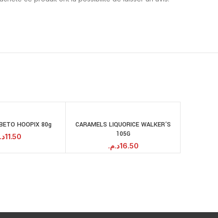
BETO HOOPIX 80g
CARAMELS LIQUORICE WALKER’S
MIEL D
AJOUTER AU
AJOUTER AU
105G
PANIER
PANIER
د.
11.50
د.م.
16.50