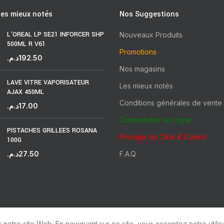
les mieux notés
Nos Suggestions
L'OREAL LP SE21 INFORCER SHP
Nouveaux Produits
500ML R V61
Promotions
د.م.
192.50
Nos magasins
LAVE VITRE VAPORISATEUR
Les mieux notés
AJAX 450ML
Conditions générales de vente
د.م.
17.00
Commandez en Ligne
PISTACHES GRILLEES ROSANA
Principe du Click & Collect
100G
د.م.
27.50
F.A.Q
notre site Web. En naviguant sur ce site, vous acceptez notre utilis