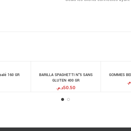
salé 160 GR
BARILLA SPAGHETTI N°5 SANS
GOMMES BE
RE LA SUITE
AJOUTER AU
GLUTEN 400 GR
PANIER
.م
د.م.
50.50