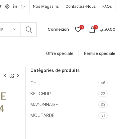
Nos Magasins
Contactez-Nous
FAQs
0
0
Connexion
د.م.
0.00
IE
Offre spéciale
Remise spéciale
Catégories de produits
4
CHILI
46
ME
KETCHUP
22
MAYONNAISE
4
33
MOUTARDE
31