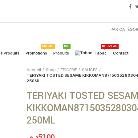
PAR CATÉGOR
PROMO
BIO
NOUVEAU
s Produits
Promotions
Produits
Tabac
Contact
Accueil
Shop
EPICERIE
SAUCES
TERIYAKI TOSTED SESAME KIKKOMAN871503528030
250ML
TERIYAKI TOSTED SESA
KIKKOMAN871503528030
250ML
د.م.
51.00