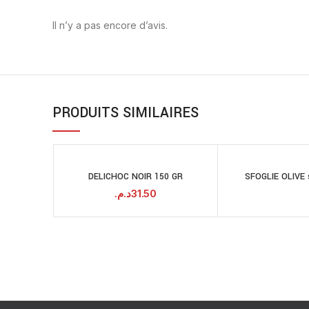
Il n’y a pas encore d’avis.
PRODUITS SIMILAIRES
DELICHOC NOIR 150 GR
SFOGLIE OLIVE 
LI
AJOUTER AU
PANIER
د.م.
31.50