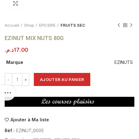
Click to enlarge
Accueil
Shop
EPICERIE
FRUITS SEC
EZINUT MIX NUTS 80G
د.م.
17.00
Marque
EZINUTS
AJOUTER AU PANIER
Ajouter à Ma liste
Réf :
EZINUT_0005