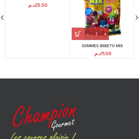
د.م.
25.50
GOMMES BEBETO MIX
د.م.
11.50