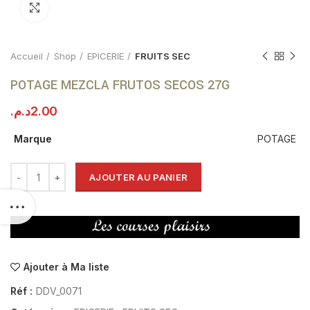
Click to enlarge
Accueil
Shop
EPICERIE
FRUITS SEC
POTAGE MEZCLA FRUTOS SECOS 27G
د.م.
2.00
Marque
POTAGE
AJOUTER AU PANIER
Ajouter à Ma liste
Réf :
DDV_0071