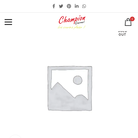
0
SOLD
OUT