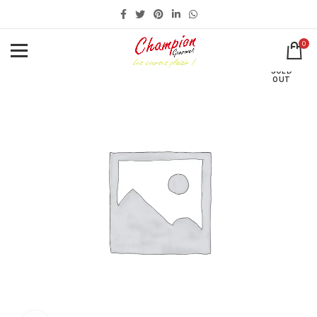
0
SOLD
OUT