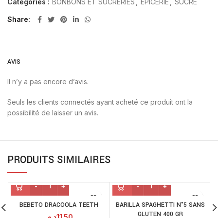
Catégories :
BONBONS ET SUCRERIES
,
EPICERIE
,
SUCRÉ
Share
AVIS
Il n’y a pas encore d’avis.
Seuls les clients connectés ayant acheté ce produit ont la
possibilité de laisser un avis.
PRODUITS SIMILAIRES
BEBETO DRACOOLA TEETH
BARILLA SPAGHETTI N°5 SANS
GLUTEN 400 GR
د.م.
11.50