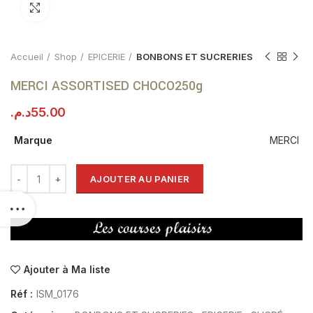
Click to enlarge
Accueil
Shop
EPICERIE
BONBONS ET SUCRERIES
MERCI ASSORTISED CHOCO250g
د.م.
55.00
Marque
MERCI
AJOUTER AU PANIER
Ajouter à Ma liste
Réf :
ISM_0176