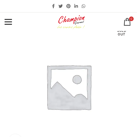
0
SOLD
OUT