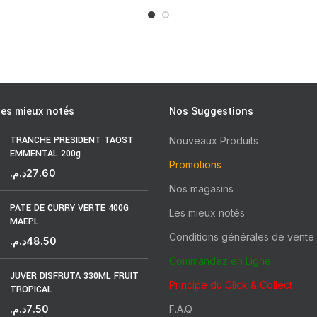
les mieux notés
Nos Suggestions
TRANCHE PRESIDENT TAOST
Nouveaux Produits
EMMENTAL 200g
Promotions
د.م.
27.60
Nos magasins
PATE DE CURRY VERTE 400G
Les mieux notés
MAEPL
Conditions générales de vente
د.م.
48.50
Commandez en Ligne
JUVER DISFRUTA 330ML FRUIT
Principe du Click & Collect
TROPICAL
د.م.
7.50
F.A.Q