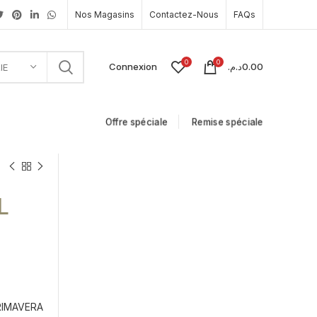
Nos Magasins
Contactez-Nous
FAQs
0
0
Connexion
د.م.
0.00
IE
Offre spéciale
Remise spéciale
L
RIMAVERA