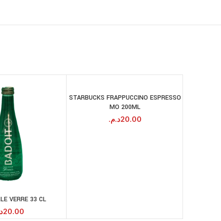
STARBUCKS FRAPPUCCINO ESPRESSO
EVIA
AJOUTER AU
MO 200ML
PANIER
د.م.
20.00
LE VERRE 33 CL
AJOUTER AU
PANIER
.
20.00