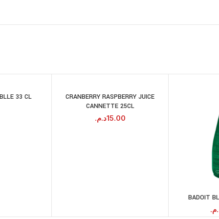
BLLE 33 CL
CRANBERRY RASPBERRY JUICE
RE LA SUITE
AJOUTER AU
CANNETTE 25CL
PANIER
د.م.
15.00
BADOIT BL
د.م