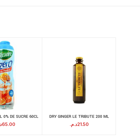
SOLD
OUT
L 0% DE SUCRE 60CL
DRY GINGER LE TRIBUTE 200 ML
EVIA
AJOUTER AU
AJOUTER AU
PANIER
PANIER
.
65.00
د.م.
21.50