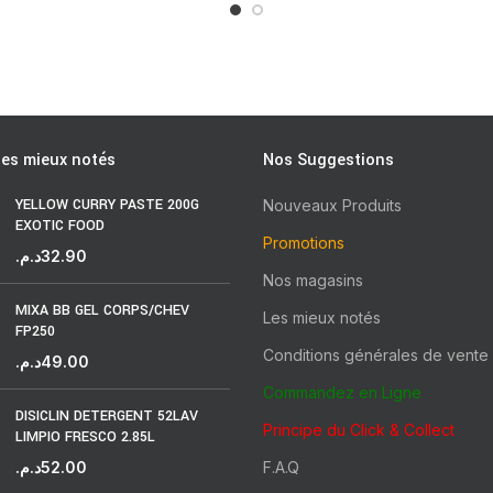
les mieux notés
Nos Suggestions
YELLOW CURRY PASTE 200G
Nouveaux Produits
EXOTIC FOOD
Promotions
د.م.
32.90
Nos magasins
MIXA BB GEL CORPS/CHEV
Les mieux notés
FP250
Conditions générales de vente
د.م.
49.00
Commandez en Ligne
DISICLIN DETERGENT 52LAV
Principe du Click & Collect
LIMPIO FRESCO 2.85L
د.م.
52.00
F.A.Q