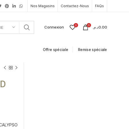
Nos Magasins
Contactez-Nous
FAQs
0
0
Connexion
د.م.
0.00
IE
Offre spéciale
Remise spéciale
ND
CALYPSO