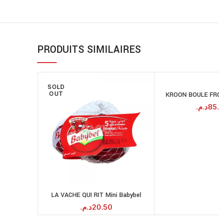
PRODUITS SIMILAIRES
SOLD
OUT
KROON BOULE FR
A
د.م.
85
LA VACHE QUI RIT Mini Babybel
LIRE LA SUITE
د.م.
20.50