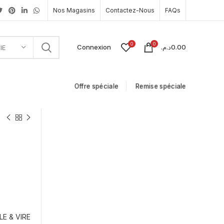
Nos Magasins
Contactez-Nous
FAQs
0
0
Connexion
د.م.
0.00
IE
Offre spéciale
Remise spéciale
LE & VIRE