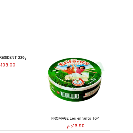
SOLD
OUT
RESIDENT 220g
LA VACHE Q
AJOUTER AU
PANIER
.
108.00
FROMAGE Les enfants 16P
AJOUTER AU
PANIER
د.م.
16.90