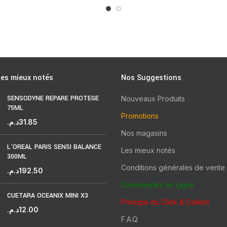
les mieux notés
Nos Suggestions
SENSODYNE REPARE PROTEGE
Nouveaux Produits
75ML
Promotions
د.م.
31.85
Nos magasins
L'OREAL PARIS SENSI BALANCE
Les mieux notés
300ML
Conditions générales de vente
د.م.
192.50
Commandez en Ligne
CUETARA OCEANIX MINI X3
Principe du Click & Collect
د.م.
12.00
F.A.Q