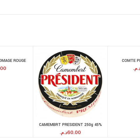
OMAGE ROUGE
COMTE P
JOUTER AU
PANIER
.00
د.م
CAMEMBRT PRESIDENT 250g 45%
AJOUTER AU
PANIER
د.م.
60.00