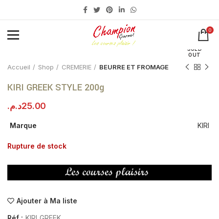
0
Click to enlarge
SOLD
OUT
Accueil
Shop
CREMERIE
BEURRE ET FROMAGE
KIRI GREEK STYLE 200g
د.م.
25.00
Marque
KIRI
Rupture de stock
Ajouter à Ma liste
Réf :
KIRI_GREEK