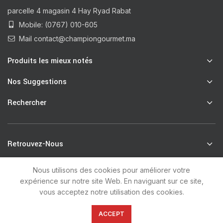
parcelle 4 magasin 4 Hay Ryad Rabat
Mobile: (0767) 010-605
Mail contact@championgourmet.ma
Produits les mieux notés
Nos Suggestions
Rechercher
Retrouvez-Nous
Nous utilisons des cookies pour améliorer votre
expérience sur notre site Web. En naviguant sur ce site,
R
Champion Gourmet
2021 by
unsoft
.
vous acceptez notre utilisation des cookies.
0
ACCEPT