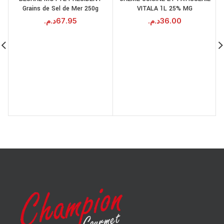
Grains de Sel de Mer 250g
VITALA 1L 25% MG
د.م.
67.95
د.م.
36.00