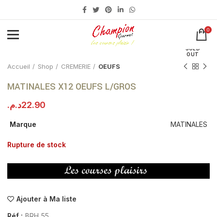
0
Click to enlarge
SOLD
OUT
Accueil
Shop
CREMERIE
OEUFS
MATINALES X12 OEUFS L/GROS
د.م.
22.90
Marque
MATINALES
Rupture de stock
Ajouter à Ma liste
Réf :
BRH_55