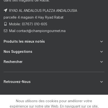
dans ses magasins de Rabat.
RYAD AL ANDALOUS PLAZZA ANDALOUSIA
parcelle 4 magasin 4 Hay Ryad Rabat
Mobile: (0767) 010-605
Mail contact@championgourmet.ma
Produits les mieux notés
Nos Suggestions
Rechercher
Retrouvez-Nous
Nous utilisons des cookies pour améliorer votre
R
Champion Gourmet
2021 by
unsoft
.
expérience sur notre site Web. En naviguant sur ce site,