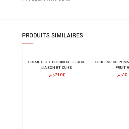
PRODUITS SIMILAIRES
CREME U H T PRESIDENT LEGERE
FRUIT ME UP POMM
AJOUTER AU
A
LIAISON ET CUISS
FRUIT 9
PANIER
د.م.
71.00
د.م.
10