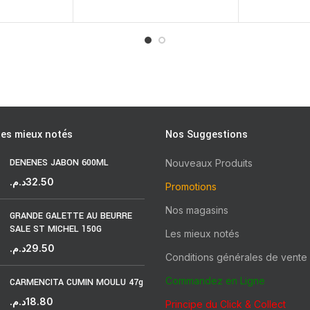
les mieux notés
Nos Suggestions
DENENES JABON 600ML
Nouveaux Produits
د.م.
32.50
Promotions
Nos magasins
GRANDE GALETTE AU BEURRE
SALE ST MICHEL 150G
Les mieux notés
د.م.
29.50
Conditions générales de vente
Commandez en Ligne
CARMENCITA CUMIN MOULU 47g
د.م.
18.80
Principe du Click & Collect