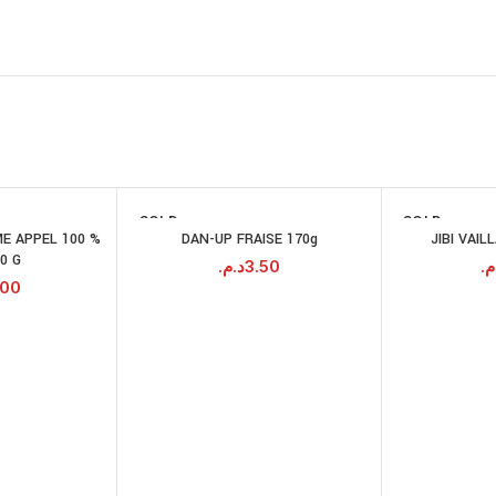
SOLD
SOLD
OUT
OUT
E APPEL 100 %
DAN-UP FRAISE 170g
JIBI VAIL
LIRE LA SUITE
JOUTER AU
0 G
PANIER
د.م.
3.50
.م
.00