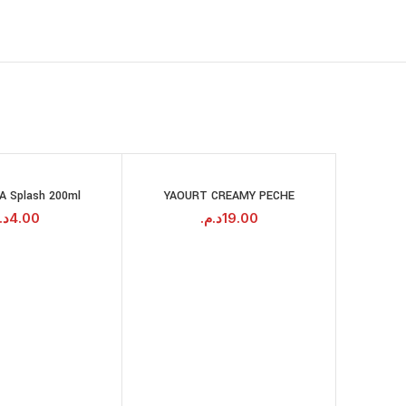
SOLD
OUT
LA Splash 200ml
YAOURT CREAMY PECHE
RAI
LIRE LA SUITE
AJOUTER AU
PANIER
د.
4.00
د.م.
19.00