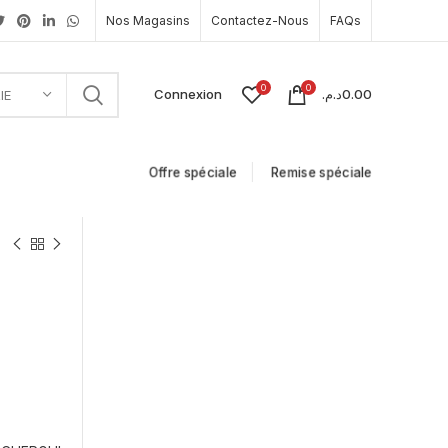
Nos Magasins
Contactez-Nous
FAQs
0
0
Connexion
د.م.
0.00
IE
Offre spéciale
Remise spéciale