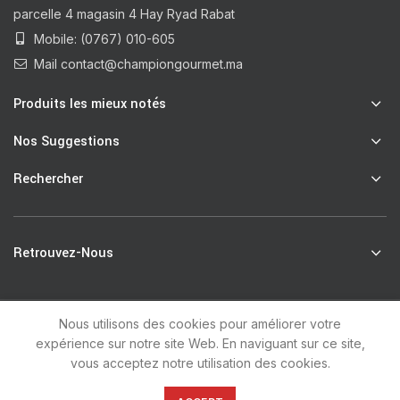
parcelle 4 magasin 4 Hay Ryad Rabat
Mobile: (0767) 010-605
Mail contact@championgourmet.ma
Produits les mieux notés
Nos Suggestions
Rechercher
Retrouvez-Nous
Nous utilisons des cookies pour améliorer votre
R
Champion Gourmet
2021 by
unsoft
.
expérience sur notre site Web. En naviguant sur ce site,
vous acceptez notre utilisation des cookies.
0